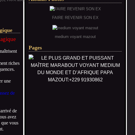
FAIRE REVENIR SON EX
agique
medium voyant mazout
magique
Pages
aîtrisent
ment riches
quences.
er une
 assez de
arrivé de
vous avez
e que vous
t.