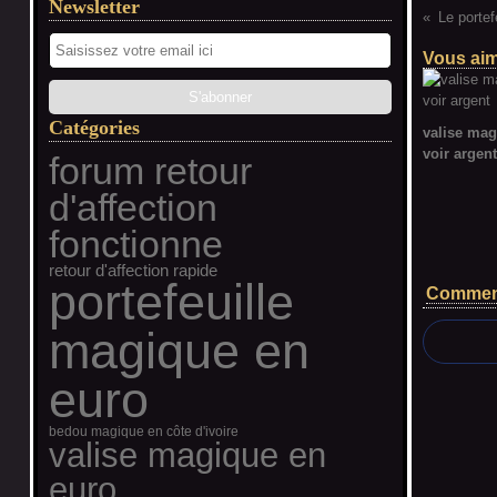
Newsletter
Le portef
Vous aim
Catégories
valise mag
voir argent
forum retour
d'affection
fonctionne
retour d'affection rapide
portefeuille
Commen
magique en
euro
bedou magique en côte d'ivoire
valise magique en
euro