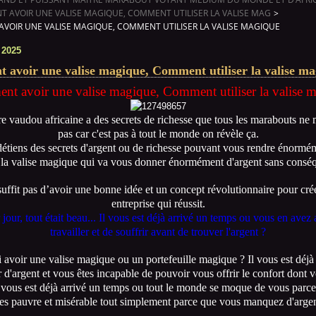
 AVOIR UNE VALISE MAGIQUE, COMMENT UTILISER LA VALISE MAG
>
VOIR UNE VALISE MAGIQUE, COMMENT UTILISER LA VALISE MAGIQUE
 2025
avoir une valise magique, Comment utiliser la valise m
t avoir une valise magique, Comment utiliser la valise 
re vaudou africaine a des secrets de richesse que tous les marabouts ne m
pas car c'est pas à tout le monde on révèle ça.
détiens des secrets d'argent ou de richesse pouvant vous rendre énormé
a valise magique qui va vous donner énormément d'argent sans consé
 suffit pas d’avoir une bonne idée et un concept révolutionnaire pour cré
entreprise qui réussit.
jour, tout était beau... Il vous est déjà arrivé un temps ou vous en avez
travailler et de souffrir avant de trouver l'argent ?
 avoir une valise magique ou un portefeuille magique ? Il vous est déjà 
d'argent et vous êtes incapable de pouvoir vous offrir le confort dont 
l vous est déjà arrivé un temps ou tout le monde se moque de vous parc
tes pauvre et misérable tout simplement parce que vous manquez d'argen