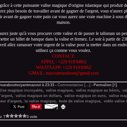
grâce à cette puissante valise magique d'origine islamique qui produit de
rez plus besoin de travailler avant de gagner de l'argent, vous n'aurez p
ir avant de gagner votre pain car vous aurez une vraie machine à sous 
maison.
urez juste qu'à vous procurer cette valise et de passer le talisman un pe
mettre un billet de banque dans la valise et fermez. Le soir à partir de 2
veil allez ramasser votre argent de la valise pour la mettre dans un endro
utilisez ça comme vous voulez.
CONTACT:
APPEL : +229 91930862
WHATSAPP: +229 91930862
GMAIL: mazoutmarabout@gmail.com
 maraboutvoyantmazout à 23:33 -
Commentaires [
…
]
- Permalien [
#
]
alise magique incroyable
,
valise magique
,
valise magique au bénin
,
va
'argent
,
valise magique en dollars
,
valise magique en euro
,
valise ma
teur d'argent
,
la valise magique
,
texte de valise magique
,
vidéo valise
z ?
0 vote