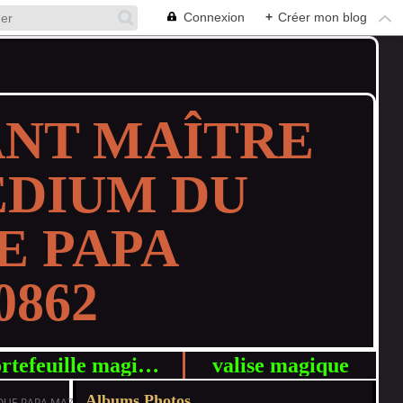
Connexion
+
Créer mon blog
ANT MAÎTRE
DIUM DU
E PAPA
0862
portefeuille magique g
valise magique
Albums Photos
QUE PAPA MAZOUT:+229 91930862