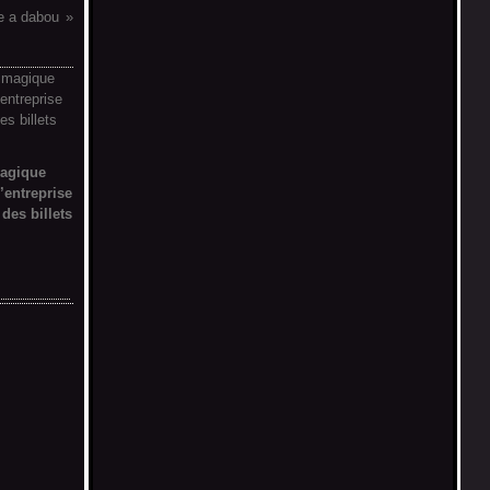
e a dabou
magique
’entreprise
 des billets