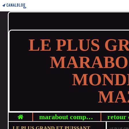
LE PLUS G
MARABO
MONDE
MAZ
Home
marabout compétent
LE PLUS GRAND ET PUISSANT
LE PLUS G