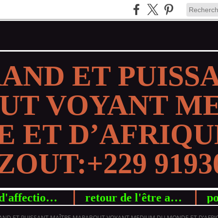
RAND ET PUISS
UT VOYANT ME
 ET D’AFRIQU
OUT:+229 9193
retour d'affection rapide
retour de l'être aimé en 24h grat
RAND ET PUISSANT MAÎTRE MARABOUT VOYANT MEDIUM DU MONDE ET D’AFRI