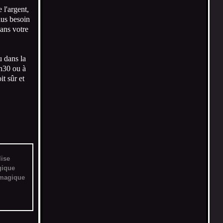
 l'argent,
lus besoin
dans votre
u dans la
3h30 ou à
it sûr et
lise
gique
 magique