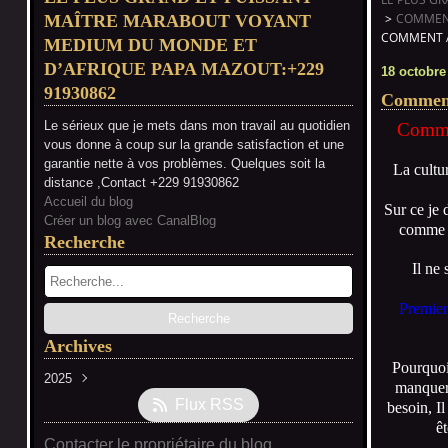
>
COMMENT
MAÎTRE MARABOUT VOYANT
COMMENT A
MEDIUM DU MONDE ET
D’AFRIQUE PAPA MAZOUT:+229
18 octobre
91930862
Comment 
Le sérieux que je mets dans mon travail au quotidien
Commen
vous donne à coup sur la grande satisfaction et une
garantie nette à vos problèmes. Quelques soit la
La cultu
distance ,Contact +229 91930862
Accueil du blog
Sur ce je 
Créer un blog avec CanalBlog
comme l
Recherche
Il ne
Premier 
Archives
Pourquoi
2025
manquer 
Octobre
(149)
Flux RSS
besoin, I
ê
Contacter le propriétaire du blog